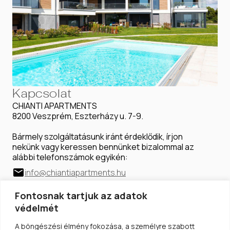
Kapcsolat
CHIANTI APARTMENTS
8200 Veszprém, Eszterházy u. 7-9.
Bármely szolgáltatásunk iránt érdeklődik, írjon
nekünk vagy keressen bennünket bizalommal az
alábbi telefonszámok egyikén:
info@chiantiapartments.hu
Dióssy Kata +36 (70) 335-2172
Fontosnak tartjuk az adatok
Dióssy Csaba +36 (70) 426-6035
védelmét
A böngészési élmény fokozása, a személyre szabott