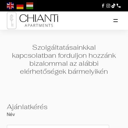
Szolgáltatásainkkal
kapcsolatban forduljon hozzánk
bizalommal az alábbi
elérhetőségek bármelyikén
Ajánlatkérés
Név