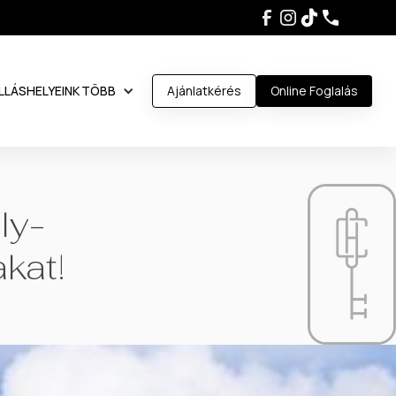
LLÁSHELYEINK
TÖBB
Ajánlatkérés
Online Foglalás
ly-
kat!