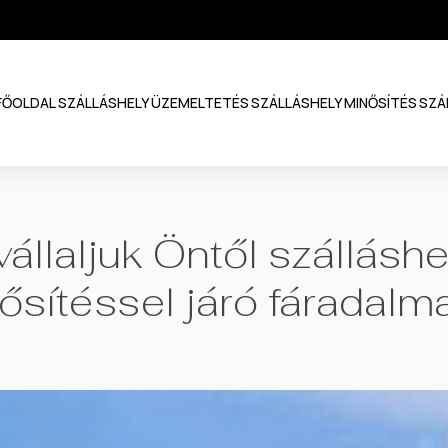
FŐOLDAL
SZÁLLÁSHELY ÜZEMELTETÉS
SZÁLLÁSHELY MINŐSÍTÉS
SZÁ
vállaljuk Öntől
szálláshe
ősítéssel
járó fáradalma