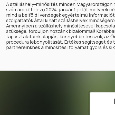
A szálláshely-minősítés minden Magyarországon 
számára kötelező 2024. január 1-jétől, melynek cél
mind a belföldi vendégek egyértelmű információ
szolgáltatók által kínált szálláshelyek minőségérő
Amennyiben a szálláshely minősítésével kapcsola
szüksége, forduljon hozzánk bizalommal! Korább
tapasztalataink alapján, könnyebbé tesszük, az Ö
procedúra lebonyolítását. Értékes segítséget és
partnereinknek a minősítési folyamat gyors és si