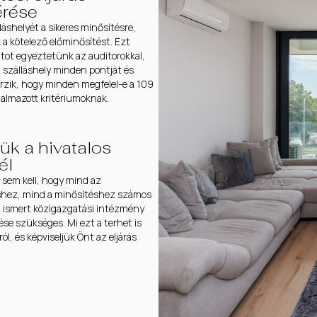
érése
láshelyét a sikeres minősítésre,
a kötelező előminősítést. Ezt
tot egyeztetünk az auditorokkal,
a szálláshely minden pontját és
rzik, hogy minden megfelel-e a 109
lmazott kritériumoknak.
ük a hivatalos
él
em kell, hogy mind az
shez, mind a minősítéshez számos
ismert közigazgatási intézmény
sése szükséges. Mi ezt a terhet is
ról, és képviseljük Önt az eljárás