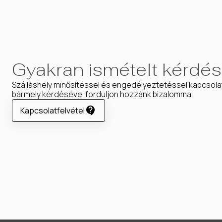
Gyakran ismételt kérdé
Szálláshely minősítéssel és engedélyeztetéssel kapcsola
bármely kérdésével forduljon hozzánk bizalommal!
Kapcsolatfelvétel