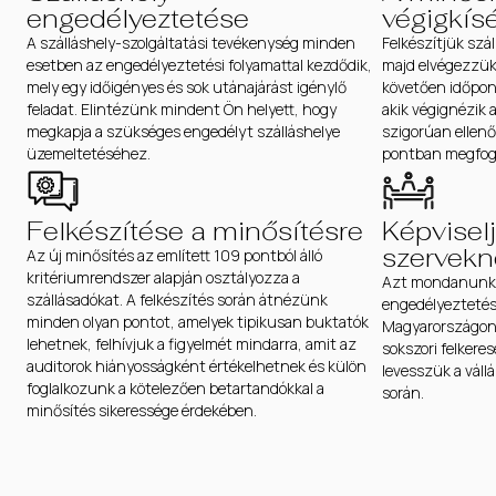
engedélyeztetése
végigkís
A szálláshely-szolgáltatási tevékenység minden
Felkészítjük szál
esetben az engedélyeztetési folyamattal kezdődik,
majd elvégezzük 
mely egy időigényes és sok utánajárást igénylő
követően időpon
feladat. Elintézünk mindent Ön helyett, hogy
akik végignézik 
megkapja a szükséges engedélyt szálláshelye
szigorúan ellenő
üzemeltetéséhez.
pontban megfoga
Felkészítése a minősítésre
Képviselj
szervekn
Az új minősítés az említett 109 pontból álló
kritériumrendszer alapján osztályozza a
Azt mondanunk s
szállásadókat. A felkészítés során átnézünk
engedélyezteté
minden olyan pontot, amelyek tipikusan buktatók
Magyarországon 
lehetnek, felhívjuk a figyelmét mindarra, amit az
sokszori felkere
auditorok hiányosságként értékelhetnek és külön
levesszük a vállá
foglalkozunk a kötelezően betartandókkal a
során.
minősítés sikeressége érdekében.