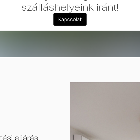
szálláshelyeink iránt!
Kapcsolat
ési eljárás