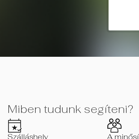
Miben tudunk segíteni?
Szálláshely
A minősít