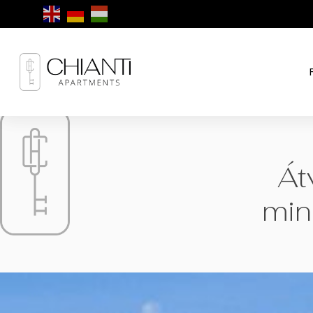
Át
min