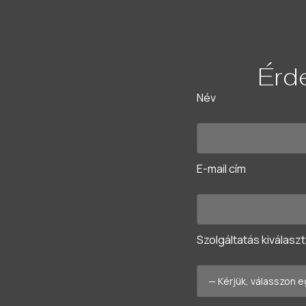
Érde
Név
E-mail cím
Szolgáltatás kiválasz