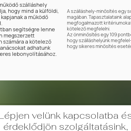
működő szálláshely
ja, hogy mind a külföldi,
A szálláshely-minősítés egy s
t kapjanak a működő
magában. Tapasztalataink alapj
l.
megfogalmazott kritériumokat
kötelező megfelelni.
tban segítségre lenne
Az önminősítés egy 109 pontb
an megszerzett
hogy szálláshelyünk megfelel-e
n számára a kötelező
hogy sikeres minősítés esetén
 tanácsokat adhatunk
keres lebonyolításához.
Lépjen velünk kapcsolatba é
érdeklődjön szolgáltatásink,