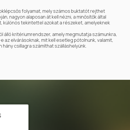
oklépcsős folyamat, mely számos buktatót rejthet
án, nagyon alaposan át kell nézni, a minősítők által
, különös tekintettel azokat a részeket, amelyeknek
ól álló kritériumrendszer, amely megmutatja számunkra,
 az elvárásoknak, mit kell esetleg pótolnunk, valamit,
 hány csillagra számíthat szálláshelyünk.
s