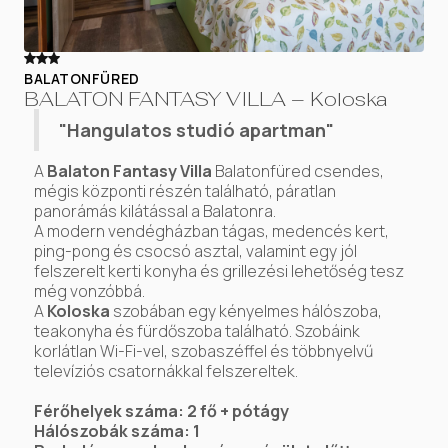
BALATONFÜRED
BALATON FANTASY VILLA – Koloska
"Hangulatos studió apartman"
A
Balaton Fantasy Villa
Balatonfüred csendes,
mégis központi részén található, páratlan
panorámás kilátással a Balatonra.
A modern vendégházban tágas, medencés kert,
ping-pong és csocsó asztal, valamint egy jól
felszerelt kerti konyha és grillezési lehetőség tesz
még vonzóbbá.
A
Koloska
szobában egy kényelmes hálószoba,
teakonyha és fürdőszoba található. Szobáink
korlátlan Wi-Fi-vel, szobaszéffel és többnyelvű
televíziós csatornákkal felszereltek.
Férőhelyek száma: 2 fő + pótágy
Hálószobák száma: 1