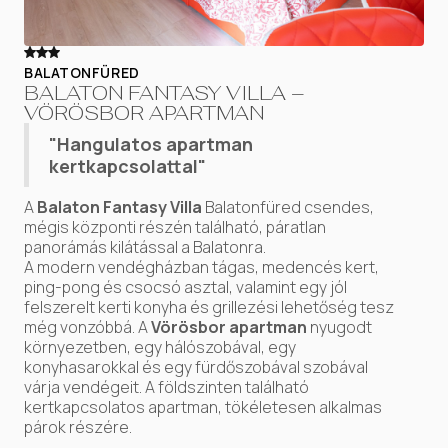
BALATONFÜRED
BALATON FANTASY VILLA –
VÖRÖSBOR APARTMAN
"Hangulatos apartman
kertkapcsolattal"
A
Balaton Fantasy Villa
Balatonfüred csendes,
mégis központi részén található, páratlan
panorámás kilátással a Balatonra.
A modern vendégházban tágas, medencés kert,
ping-pong és csocsó asztal, valamint egy jól
felszerelt kerti konyha és grillezési lehetőség tesz
még vonzóbbá. A
Vörösbor apartman
​ nyugodt
környezetben, egy hálószobával, egy
konyhasarokkal és egy fürdőszobával szobával
várja vendégeit. A földszinten található
kertkapcsolatos apartman, tökéletesen alkalmas
párok részére.