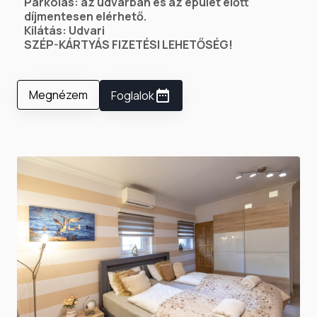
Parkolás: az udvarban és az épület előtt
díjmentesen elérhető.
Kilátás: Udvari
SZÉP-KÁRTYÁS FIZETÉSI LEHETŐSÉG!
Megnézem
Foglalok