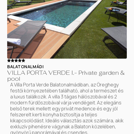
BALATONALMÁDI
VILLA PORTA VERDE I.- Private garden &
pool
A Villa Porta Verde Balatonalmádiban, az Öreghegy
festői környezetében található, ahol a természet és
a luxus találkozik. A villa 3 tágas hálószobával és 2
modern fürdőszobával várja vendégeit. Az elegáns
belső terek mellett egy privát medence és egy jól
felszerelt kerti konyha biztosítja a teljes
kikapcsolódást. Ideális választás azok számára, akik
exkluzív pihenésre vágynak a Balaton közelében,
gyönyörű panorámával és csendes,