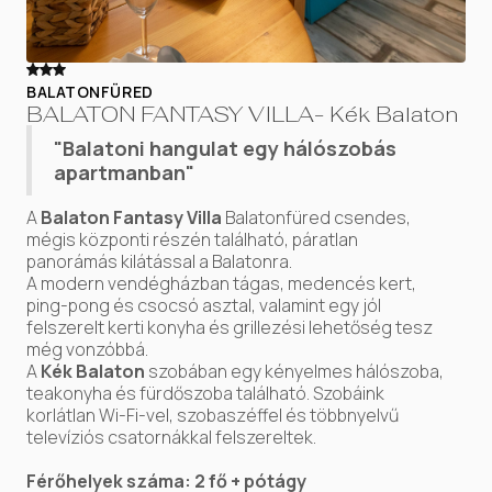
BALATONFÜRED
BALATON FANTASY VILLA- Kék Balaton
"Balatoni hangulat egy hálószobás
apartmanban"
A
Balaton Fantasy Villa
Balatonfüred csendes,
mégis központi részén található, páratlan
panorámás kilátással a Balatonra.
A modern vendégházban tágas, medencés kert,
ping-pong és csocsó asztal, valamint egy jól
felszerelt kerti konyha és grillezési lehetőség tesz
még vonzóbbá.
A
Kék Balaton
szobában egy kényelmes hálószoba,
teakonyha és fürdőszoba található. Szobáink
korlátlan Wi-Fi-vel, szobaszéffel és többnyelvű
televíziós csatornákkal felszereltek.
Férőhelyek száma: 2 fő + pótágy