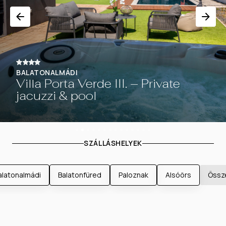
BALATONALMÁDI
BALATONALMÁDI
Villa Porta Verde III. – Private
Villa Porta Verde – Private jacuzzi
jacuzzi & pool
& pool
Slide 3 of 14.
SZÁLLÁSHELYEK
alatonalmádi
Balatonfüred
Paloznak
Alsóörs
Össz