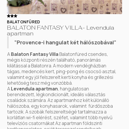
BALATONFÜRED
BALATON FANTASY VILLA- Levendula
apartman
"Provence-i hangulat két hálószobával"
A
Balaton Fantasy Villa
Balatonfüred csendes,
mégis központi részén található, panorámás
kilátással a Balatonra. A modern vendégházban
tágas, medencés kert, ping-pong és csocsó asztal,
valamint egy jól felszerelt kerti konyha és grillezési
lehetőség tesz még vonzóbbá.
A
Levendula apartman
, hangulatosan
berendezett, légkondicionált, ideális választás
családok számára. Az apartmanhoz két különálló
hálószoba, egy konyhasarok, valamint fürdőszoba
tartozik. A szobák felszereltségé tartalmazza a
korlátlan wi-fi elérést, széfet, valamint több nyelvű
televíziós csatornákat Az apartman földszinti
kertkapcsolatos, saját terasszal rendelkezik.