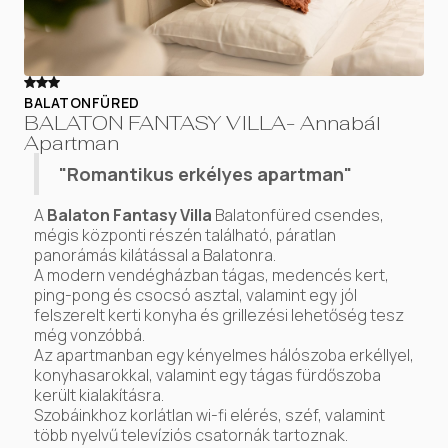
BALATONFÜRED
BALATON FANTASY VILLA- Annabál
Apartman
"Romantikus erkélyes apartman"
A
Balaton Fantasy Villa
Balatonfüred csendes,
mégis központi részén található, páratlan
panorámás kilátással a Balatonra.
A modern vendégházban tágas, medencés kert,
ping-pong és csocsó asztal, valamint egy jól
felszerelt kerti konyha és grillezési lehetőség tesz
még vonzóbbá.
Az apartmanban egy kényelmes hálószoba erkéllyel,
konyhasarokkal, valamint egy tágas fürdőszoba
került kialakításra.
Szobáinkhoz korlátlan wi-fi elérés, széf, valamint
több nyelvű televíziós csatornák tartoznak.