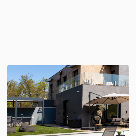
Extra:
Privát medence és jacuzzi
Megnézem
Foglalok