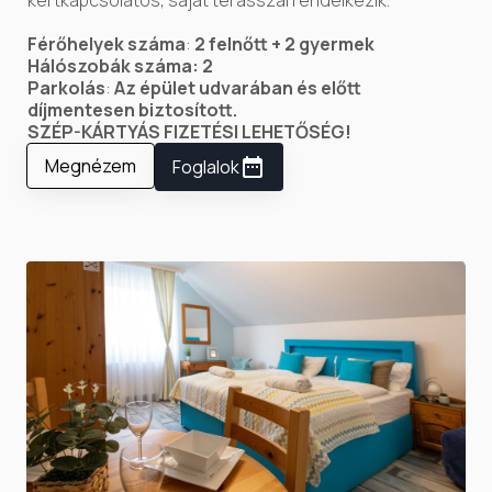
Férőhelyek száma
:
2 felnőtt + 2 gyermek
Hálószobák száma: 2
Parkolás
:
Az épület udvarában és előtt
díjmentesen biztosított.
SZÉP-KÁRTYÁS FIZETÉSI LEHETŐSÉG!
Megnézem
Foglalok