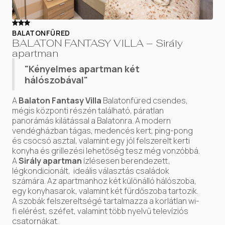
BALATONFÜRED
BALATON FANTASY VILLA – Sirály
apartman
"Kényelmes apartman két
hálószobával"
A
Balaton Fantasy Villa
Balatonfüred csendes,
mégis központi részén található, páratlan
panorámás kilátással a Balatonra. A modern
vendégházban tágas, medencés kert, ping-pong
és csocsó asztal, valamint egy jól felszerelt kerti
konyha és grillezési lehetőség tesz még vonzóbbá.
A
Sirály apartman
ízlésesen berendezett,
légkondicionált, ideális választás családok
számára. Az apartmanhoz két különálló hálószoba,
egy konyhasarok, valamint két fürdőszoba tartozik.
A szobák felszereltségé tartalmazza a korlátlan wi-
fi elérést, széfet, valamint több nyelvű televíziós
csatornákat.