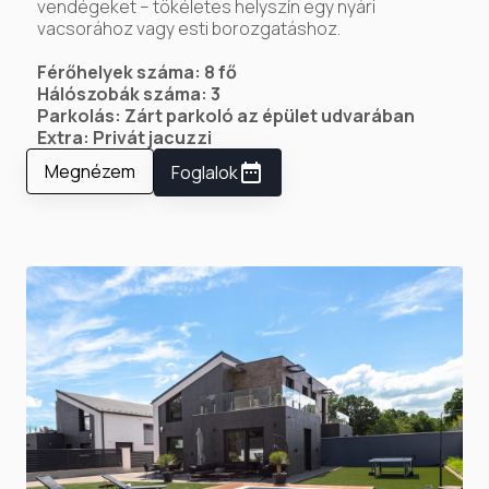
vendégeket – tökéletes helyszín egy nyári
vacsorához vagy esti borozgatáshoz.
Férőhelyek száma: 8 fő
Hálószobák száma: 3
Parkolás: Zárt parkoló az épület udvarában
Extra: Privát jacuzzi
Megnézem
Foglalok