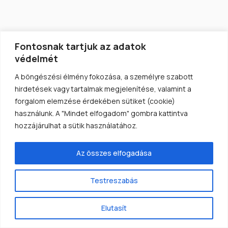
Fontosnak tartjuk az adatok
védelmét
A böngészési élmény fokozása, a személyre szabott
hirdetések vagy tartalmak megjelenítése, valamint a
forgalom elemzése érdekében sütiket (cookie)
BALATONFÜRED
használunk. A "Mindet elfogadom" gombra kattintva
BERKENYE VENDÉGHÁZ
hozzájárulhat a sütik használatához.
"Dézsafürdős Vendégház a Tagore-
sétánynál"
Az összes elfogadása
A Berkenye Vendégház Balatonfüred belvárosában,
mindössze 150 méterre a helyi kikötőtől, pár perc
sétára a Balatontól és a gyönyörű Tagore sétánytól
található. A vendégek könnyedén elérhetik a
Testreszabás
környéken található kávéházakat, boltokat,
éttermeket és szórakozóhelyeket, mindössze
karnyújtásnyira. A Kisfaludy és az Esterházy
Elutasít
strandok pedig mindössze 2 km-re találhatók, egy
kényelmes sétával is könnyedén elérhetők, ahol a
látogatók élvezhetik a Balaton adta fürdőzési