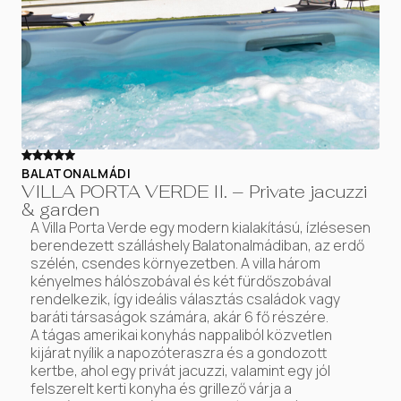
BALATONALMÁDI
VILLA PORTA VERDE II. – Private jacuzzi
& garden
A Villa Porta Verde egy modern kialakítású, ízlésesen
berendezett szálláshely Balatonalmádiban, az erdő
szélén, csendes környezetben. A villa három
kényelmes hálószobával és két fürdőszobával
rendelkezik, így ideális választás családok vagy
baráti társaságok számára, akár 6 fő részére.
A tágas amerikai konyhás nappaliból közvetlen
kijárat nyílik a napozóteraszra és a gondozott
kertbe, ahol egy privát jacuzzi, valamint egy jól
felszerelt kerti konyha és grillező várja a