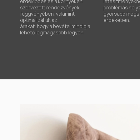
érdeklődés és a környéken
létesítményekhe
szervezett rendezvények
problémás helyz
függvényében, valamint
gyorsabb megs
optimalizáljuk az
érdekében.
árakat, hogy a bevétel mindig a
lehető legmagasabb legyen.