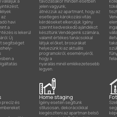
vállaljuk a
távozásakor minden esetben
koll
yintézést,
jelen vagyunk,
tök
délyek
átnézzük az apartmant, hogy az
tisz
 az
esetleges károkozási vitás
Vend
adó havi
kérdéseket elkerüljük. Igény
elem
mint a
szerint kedveskedő ajándékot
inga
ntézés is lekerül
készítünk Vendégeink számára,
váll
áról. Új
valamit értékes tanácsokkal
ille
t segítséget
látjuk el őket, brosúrákat
tak
áshely-
helyezünk ki az aktuális
szü
s
programokról, eseményéről,
fűny
ésben a
hogy a
fela
lgáltatás
nyaralás minél emlékezetesebb
legyen.
s
Home staging
Fo
 precíz és
Ígény esetén segítünk
Sze
kembereket
stílusosan, dekorációkkal
seg
kiegészíteni az apartman belső
képe