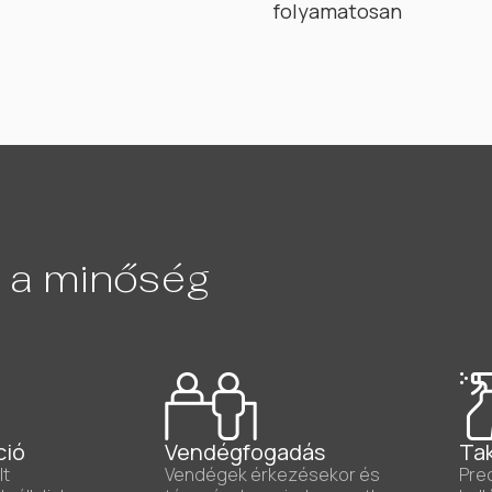
folyamatosan
 a minőség
ció
Vendégfogadás
Tak
lt
Vendégek érkezésekor és
Prec