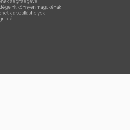
ynek segítségével
dégeink könnyen magukénak
hetik a szálláshelyek
ulatát.