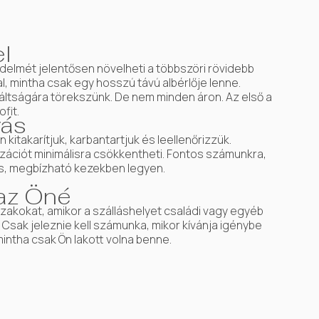
l
elmét jelentősen növelheti a többszöri rövidebb
, mintha csak egy hosszú távú albérlője lenne.
náltságára törekszünk. De nem minden áron. Az első a
fit.
ás
kitakarítjuk, karbantartjuk és leellenőrizzük.
zációt minimálisra csökkentheti. Fontos számunkra,
s, megbízható kezekben legyen.
 az Öné
zakokat, amikor a szálláshelyet családi vagy egyéb
Csak jeleznie kell számunka, mikor kívánja igénybe
mintha csak Ön lakott volna benne.