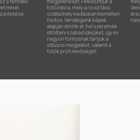
z a fennálló
megjelenését. Felkészítjük a
mel
et minél
fotózásra, mely a rövid távú
Ven
züntetése
szálláshely kiadásban kiemelten
érez
fontos. Vendégeink képek
hang
alapján döntik el, hol szeretnék
eltölteni szabad idejüket, így mi
nagyon fontosnak tartjuk a
stílusos megjelést, valamit a
fotók profi minőségét.