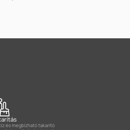
arítás
íz és megbízható takarító