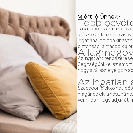
Miért jó Önnek?
Több bevéte
Lakásából származó jöved
időszakok kihasználásával
Ingatlana legjobb kihasz
biztonság, a második a pro
Állagmegóv
Az ingatlant rendszeresen 
Segítségünkkel az amorti
hogy szálláshelye gondo
Az ingatlan
Szabadon blokkolhat idős
magáncélokra használná. 
venni és mi úgy adjuk át, 