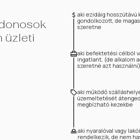
aki ezidáig hosszútávú
ajdonosok
gondolkozott, de maga
szeretne
 üzleti
aki befektetési célból v
ingatlant, (de alkalom a
szeretné azt használni
aki működő szálláshely
üzemeltetését átenged
megbízható kezekbe
aki nyaralóval vagy lak
rendelkezik, de nem ha