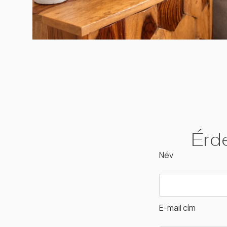
Érde
Név
E-mail cím