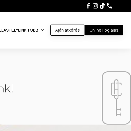
LLÁSHELYEINK
TÖBB
Ajánlatkérés
Online Foglalás
nk!