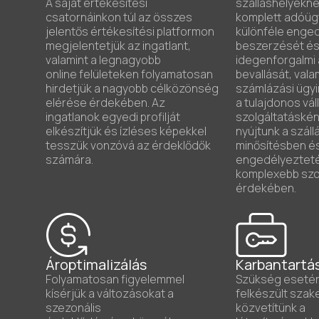
A saját értékesítési
szálláshelyeknél 
csatornáinkon túl az összes
komplett adóüg
jelentős értékesítési platformon
különféle enge
megjelentetjük az ingatlant,
beszerzését és
valamint a legnagyobb
idegenforgalmi 
online felületeken folyamatosan
bevallását, vala
hirdetjük a nagyobb célközönség
számlázási ügyi
elérése érdekében. Az
a tulajdonos váll
ingatlanok egyedi profilját
szolgáltatáskén
elkészítjük és ízléses képekkel
nyújtunk a száll
tesszük vonzóvá az érdeklődők
minősítésben é
számára.
engedélyeztet
komplexebb szo
érdekében.
Ároptimalizálás
Karbantartá
Folyamatosan figyelemmel
Szükség esetén
kísérjük a változásokat a
felkészült sza
szezonális
közvetítünk a