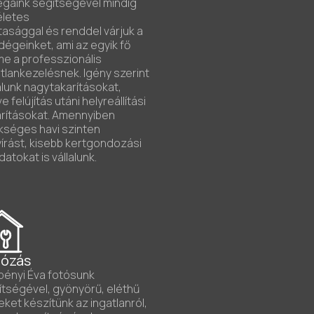
égáink segítségével mindig
életes
tasággal és renddel várjuk a
égeinket, ami az egyik fő
e a professzionális
tlankezelésnek. Igény szerint
alunk nagytakarításokat,
tve felújítás utáni helyreállítási
arításokat. Amennyiben
kséges havi szinten
írást, kisebb kertgondozási
datokat is vállalunk.
tózás
bényi Éva fotósunk
ítségével, gyönyörű, eléthű
ket készítünk az ingatlanról,