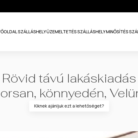
FŐOLDAL
SZÁLLÁSHELY ÜZEMELTETÉS
SZÁLLÁSHELY MINŐSÍTÉS
SZÁ
Rövid távú lakáskiadás
orsan, könnyedén, Velü
Kiknek ajánljuk ezt a lehetőséget?