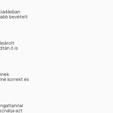
 kiadásban
sabb bevételt
ásárolt
dtán ő is
)
ének
né korrekt és
óingatlannal
sználja azt