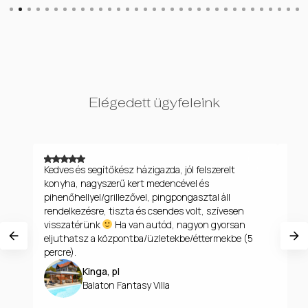
Slide 2 of 33.
Elégedett ügyfeleink
Kedves és segítőkész házigazda, jól felszerelt
Jó e
konyha, nagyszerű kert medencével és
mind
pihenőhellyel/grillezővel, pingpongasztal áll
bará
rendelkezésre, tiszta és csendes volt, szívesen
ház 
visszatérünk
Ha van autód, nagyon gyorsan
eljuthatsz a központba/üzletekbe/éttermekbe (5
percre).
Kinga, pl
Balaton Fantasy Villa