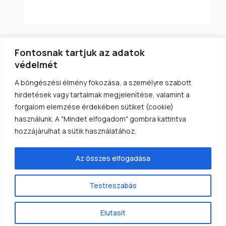
Fontosnak tartjuk az adatok
védelmét
A böngészési élmény fokozása, a személyre szabott
hirdetések vagy tartalmak megjelenítése, valamint a
forgalom elemzése érdekében sütiket (cookie)
használunk. A "Mindet elfogadom" gombra kattintva
hozzájárulhat a sütik használatához.
Szálláshelyeink
Üzemeltetés
Az összes elfogadása
Minősítés
Programok
Testreszabás
2023 Chianti Apartments. All right reserved.
Adatkezelési nyilatkozat
Elutasít