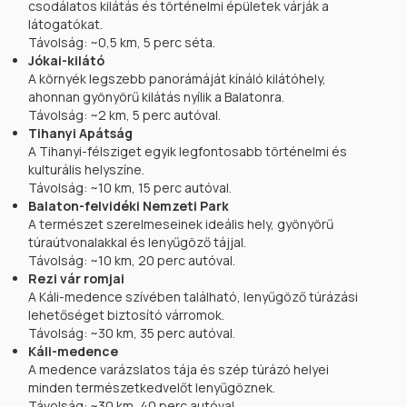
csodálatos kilátás és történelmi épületek várják a
látogatókat.
Távolság: ~0,5 km, 5 perc séta.
Jókai-kilátó
A környék legszebb panorámáját kínáló kilátóhely,
ahonnan gyönyörű kilátás nyílik a Balatonra.
Távolság: ~2 km, 5 perc autóval.
Tihanyi Apátság
A Tihanyi-félsziget egyik legfontosabb történelmi és
kulturális helyszíne.
Távolság: ~10 km, 15 perc autóval.
Balaton-felvidéki Nemzeti Park
A természet szerelmeseinek ideális hely, gyönyörű
túraútvonalakkal és lenyűgöző tájjal.
Távolság: ~10 km, 20 perc autóval.
Rezi vár romjai
A Káli-medence szívében található, lenyűgöző túrázási
lehetőséget biztosító várromok.
Távolság: ~30 km, 35 perc autóval.
Káli-medence
A medence varázslatos tája és szép túrázó helyei
minden természetkedvelőt lenyűgöznek.
Távolság: ~30 km, 40 perc autóval.