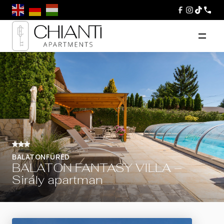
BALATONFÜRED
BALATON FANTASY VILLA –
Sirály apartman