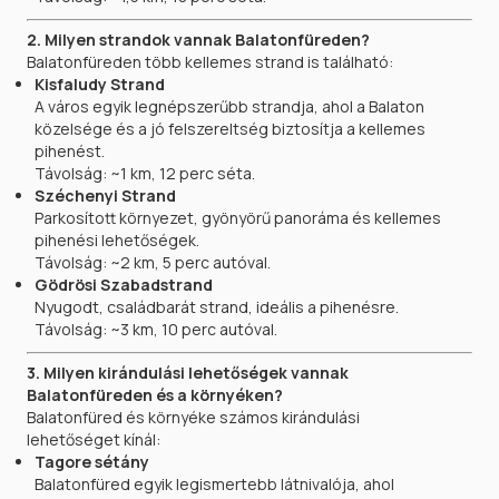
2. Milyen strandok vannak Balatonfüreden?
Balatonfüreden több kellemes strand is található:
Kisfaludy Strand
A város egyik legnépszerűbb strandja, ahol a Balaton
közelsége és a jó felszereltség biztosítja a kellemes
pihenést.
Távolság: ~1 km, 12 perc séta.
Széchenyi Strand
Parkosított környezet, gyönyörű panoráma és kellemes
pihenési lehetőségek.
Távolság: ~2 km, 5 perc autóval.
Gödrösi Szabadstrand
Nyugodt, családbarát strand, ideális a pihenésre.
Távolság: ~3 km, 10 perc autóval.
3. Milyen kirándulási lehetőségek vannak
Balatonfüreden és a környéken?
Balatonfüred és környéke számos kirándulási
lehetőséget kínál:
Tagore sétány
Balatonfüred egyik legismertebb látnivalója, ahol