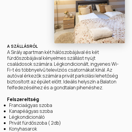
A SZÁLLÁSRÓL
A Sirály apartman két hálószobájával és két
fürdőszobájával kényelmes szállást nyújt
családosok számára. Légkondicionált, ingyenes Wi-
Fi-t és többnyelvű televíziós csatornákat kínál. Az
autóval érkezők számára privát parkolási lehetőség
biztosított az épület előtt. Ideális helyszín a Balaton
felfedezéséhez és a gondtalan pihenéshez.
Felszereltség
:
Franciaágyas szoba
Kanapéágyas szoba
Légkondicionáló
Privát fürdőszoba ( 2db)
Konyhasarok