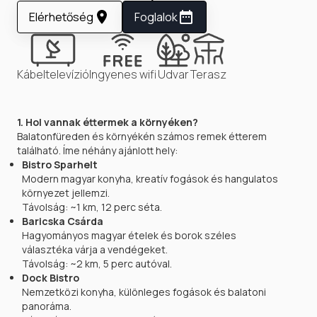
Elérhetőség
Foglalok
Kábeltelevízió
Ingyenes wifi
Udvar
Terasz
1. Hol vannak éttermek a környéken?
Balatonfüreden és környékén számos remek étterem
található. Íme néhány ajánlott hely:
Bistro Sparhelt
Modern magyar konyha, kreatív fogások és hangulatos
környezet jellemzi.
Távolság: ~1 km, 12 perc séta.
Baricska Csárda
Hagyományos magyar ételek és borok széles
választéka várja a vendégeket.
Távolság: ~2 km, 5 perc autóval.
Dock Bistro
Nemzetközi konyha, különleges fogások és balatoni
panoráma.