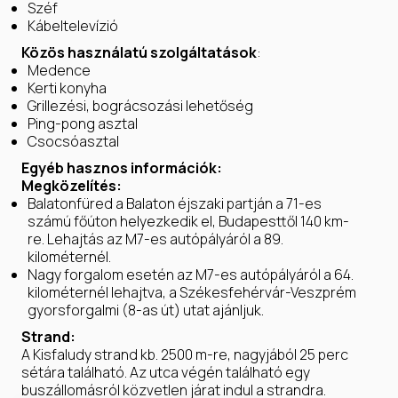
Széf
Kábeltelevízió
Közös használatú szolgáltatások
:
Medence
Kerti konyha
Grillezési, bográcsozási lehetőség
Ping-pong asztal
Csocsóasztal
Egyéb hasznos információk:
Megközelítés:
Balatonfüred a Balaton éjszaki partján a 71-es
számú főúton helyezkedik el, Budapesttől 140 km-
re. Lehajtás az M7-es autópályáról a 89.
kilométernél.
Nagy forgalom esetén az M7-es autópályáról a 64.
kilométernél lehajtva, a Székesfehérvár-Veszprém
gyorsforgalmi (8-as út) utat ajánljuk.
Strand:
A Kisfaludy strand kb. 2500 m-re, nagyjából 25 perc
sétára található. Az utca végén található egy
buszállomásról közvetlen járat indul a strandra.