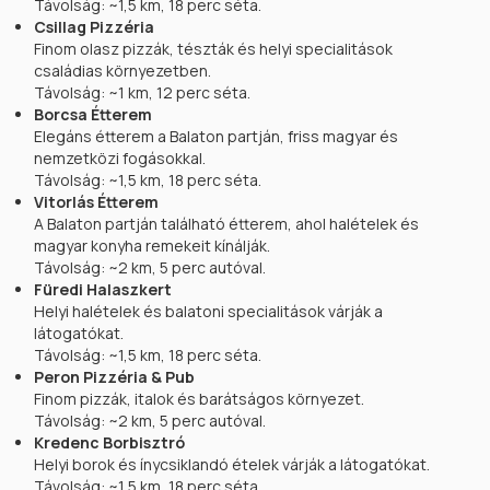
Távolság: ~1,5 km, 18 perc séta.
Csillag Pizzéria
Finom olasz pizzák, tészták és helyi specialitások
családias környezetben.
Távolság: ~1 km, 12 perc séta.
Borcsa Étterem
Elegáns étterem a Balaton partján, friss magyar és
nemzetközi fogásokkal.
Távolság: ~1,5 km, 18 perc séta.
Vitorlás Étterem
A Balaton partján található étterem, ahol halételek és
magyar konyha remekeit kínálják.
Távolság: ~2 km, 5 perc autóval.
Füredi Halaszkert
Helyi halételek és balatoni specialitások várják a
látogatókat.
Távolság: ~1,5 km, 18 perc séta.
Peron Pizzéria & Pub
Finom pizzák, italok és barátságos környezet.
Távolság: ~2 km, 5 perc autóval.
Kredenc Borbisztró
Helyi borok és ínycsiklandó ételek várják a látogatókat.
Távolság: ~1,5 km, 18 perc séta.