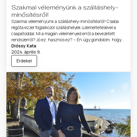
Szakmai véleményünk a szálláshely-
minősítésről!
Szakmai véleményünk a szálláshely-minősítésről! Csaba
régóta ezzel foglalkozol szálláshelyek üzemeltetésével a
csapatoddal. Mi a magán véleményed erről a bevezetett
rendszerről? Jó ez, hasznos ez? – Én úgy gondolom, hogy
hosszú távon egy nagyon jó kezdeményezés. Mindig a
Dióssy Kata
szállást igénybe vevő oldaláról kell figyelembe venni a
2024. április 9.
rendszert. A minősítés fő szempontja az, hogy a vendégek
Érdekel
elégedettsége maximális legyen, […]...