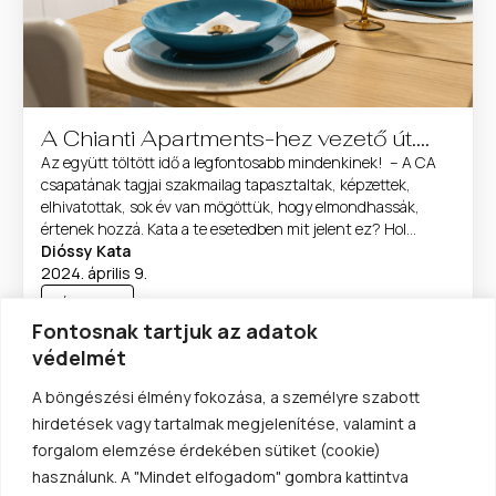
A Chianti Apartments-hez vezető út….
Az együtt töltött idő a legfontosabb mindenkinek! – A CA
csapatának tagjai szakmailag tapasztaltak, képzettek,
elhivatottak, sok év van mögöttük, hogy elmondhassák,
értenek hozzá. Kata a te esetedben mit jelent ez? Hol
dolgoztál előtte, milyen szakmai háttered van? – A szakmai
Dióssy Kata
pályafutásom nagyjából 10 évvel ezelőtt kezdődött
2024. április 9.
Budapesten. A Kenway Property, ahol dolgoztam elsősorban
Érdekel
belsőépítészettel […]...
Fontosnak tartjuk az adatok
védelmét
A böngészési élmény fokozása, a személyre szabott
hirdetések vagy tartalmak megjelenítése, valamint a
forgalom elemzése érdekében sütiket (cookie)
használunk. A "Mindet elfogadom" gombra kattintva