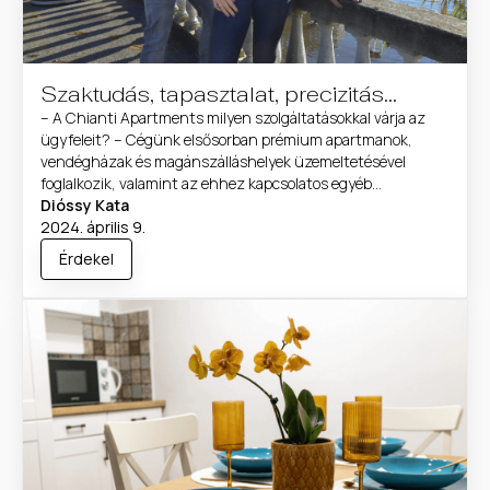
Szaktudás, tapasztalat, precizitás…
– A Chianti Apartments milyen szolgáltatásokkal várja az
ügyfeleit? – Cégünk elsősorban prémium apartmanok,
vendégházak és magánszálláshelyek üzemeltetésével
foglalkozik, valamint az ehhez kapcsolatos egyéb
szolgáltatásokkal, mint például a home staging, takarítási
Dióssy Kata
szolgáltatás, illetve a most aktuális szálláshely-minősítés. –
2024. április 9.
Akkor el lehet mondani, hogy aki hozzátok fordul, mindent
Érdekel
el tudtok neki intézni, egy kézben tudjátok tartani […]...