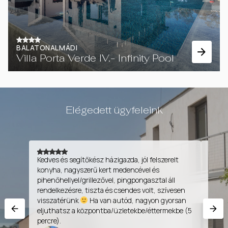
BALATONALMÁDI
Villa Porta Verde IV.- Infinity Pool
Elégedett ügyfeleink
Kedves és segítőkész házigazda, jól felszerelt
Jó elh
konyha, nagyszerű kert medencével és
minde
pihenőhellyel/grillezővel, pingpongasztal áll
Nagyo
rendelkezésre, tiszta és csendes volt, szívesen
klíma,
visszatérünk
Ha van autód, nagyon gyorsan
eljuthatsz a központba/üzletekbe/éttermekbe (5
percre).