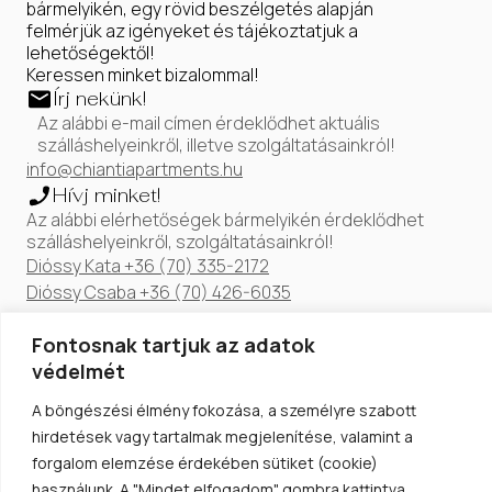
bármelyikén, egy rövid beszélgetés alapján
felmérjük az igényeket és tájékoztatjuk a
lehetőségektől!
Keressen minket bizalommal!
Írj nekünk!
Az alábbi e-mail címen érdeklődhet aktuális
szálláshelyeinkről, illetve szolgáltatásainkról!
info@chiantiapartments.hu
Hívj minket!
Az alábbi elérhetőségek bármelyikén érdeklődhet
szálláshelyeinkről, szolgáltatásainkról!
Dióssy Kata +36 (70) 335-2172
Dióssy Csaba +36 (70) 426-6035
Fontosnak tartjuk az adatok
védelmét
A böngészési élmény fokozása, a személyre szabott
hirdetések vagy tartalmak megjelenítése, valamint a
forgalom elemzése érdekében sütiket (cookie)
Szálláshelyeink
használunk. A "Mindet elfogadom" gombra kattintva