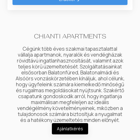
CHIANTI APARTMENTS
Cégünk több éves szakmai tapasztalattal
vállalja apartmanok, nyaralók és vendégházak
rövidtávú ingatlanhasznosítását, valamint azok
teljes körű üzemeltetését. Szolgáltatásainkat
elsősorban Balatonfüred, Balatonalmádi és
Alsóörs vonzáskörzetében kínáljuk, ahol célunk,
hogy ügyfeleink számára kiemelkedő minőségű
és rugalmas megoldásokat nyújtsunk. Szakértő
csapatunk gondoskodik arról, hogy ingatlanja
maximálisan megfeleljen az ideális
vendégélmény követelményeinek, miközben a
tulajdonosok számára biztosítjuk a nyugalmat
és a hatékony üzemeltetés minden előnyét.
Ajánlatkérés