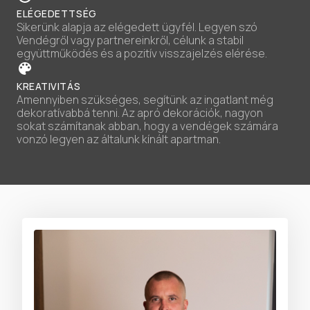
ELÉGEDETTSÉG
Sikerünk alapja az elégedett ügyfél. Legyen szó
Vendégről vagy partnereinkről, célunk a stabil
együttműködés és a pozitív visszajelzés elérése.
KREATIVITÁS
Amennyiben szükséges, segítünk az ingatlant még
dekoratívabbá tenni. Az apró dekorációk, nagyon
sokat számítanak abban, hogy a vendégek számára
vonzó legyen az általunk kínált apartman.