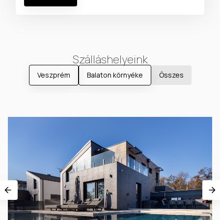
Szálláshelyeink
Veszprém
Balaton környéke
Összes