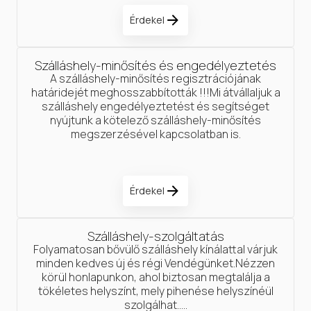
Érdekel
Szálláshely-minősítés és engedélyeztetés
A szálláshely-minősítés regisztrációjának
határidejét meghosszabbították !!!Mi átvállaljuk a
szálláshely engedélyeztetést és segítséget
nyújtunk a kötelező szálláshely-minősítés
megszerzésével kapcsolatban is.
Érdekel
Szálláshely-szolgáltatás
Folyamatosan bővülő szálláshely kínálattal várjuk
minden kedves új és régi Vendégünket.Nézzen
körül honlapunkon, ahol biztosan megtalálja a
tökéletes helyszínt, mely pihenése helyszínéül
szolgálhat.....