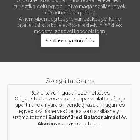
A jövőben kizárólag a minősítéssel rendelkező
turisztikai célú egyéb, illetve magánszálláshelyek
működhetnek a piacon.
Amennyiben segítségre van szüksége, kérje
ajánlatunkat a kötelező szálláshely-minősítés
megszerzésével kapcsolatban.
Szálláshely minősítés
Szolgáltatásaink
Rövid távú ingatlanüzemeltetés
Cégünk több éves szakmai tapasztalattal vállalja
apartmanok, nyaralók, vendégházak (magán-és
egyéb szálláshelyek) teljes körű szálláshely-
üzemeltetését
Balatonfüred
,
Balatonalmádi
és
Alsóörs
vonzáskörzeteiben