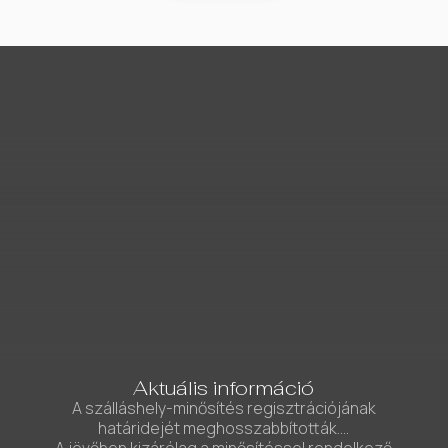
Aktuális információ
A szálláshely-minősítés regisztrációjának
határidejét meghosszabbították....