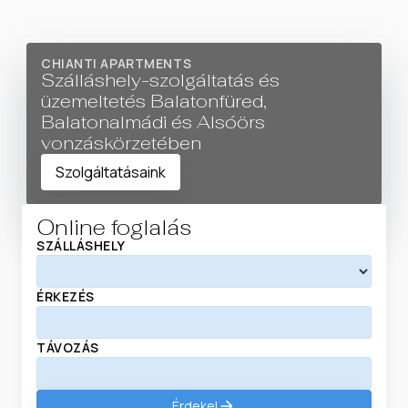
CHIANTI APARTMENTS
Szálláshely-szolgáltatás és
üzemeltetés Balatonfüred,
Balatonalmádi és Alsóörs
vonzáskörzetében
Szolgáltatásaink
Online foglalás
SZÁLLÁSHELY
ÉRKEZÉS
TÁVOZÁS
Érdekel